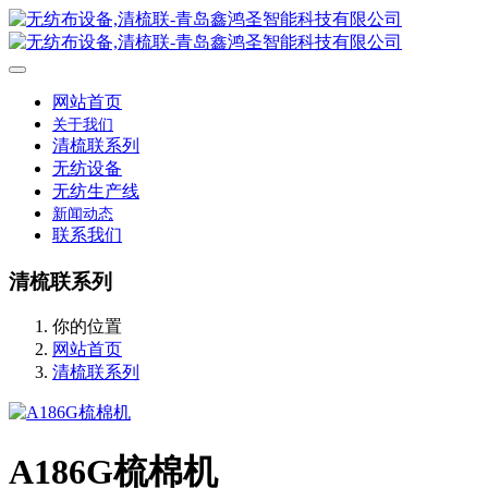
网站首页
关于我们
清梳联系列
无纺设备
无纺生产线
新闻动态
联系我们
清梳联系列
你的位置
网站首页
清梳联系列
A186G梳棉机