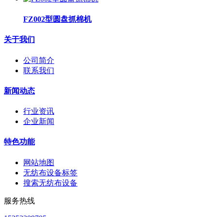
FZ002型圆盘抓棉机
关于我们
公司简介
联系我们
新闻动态
行业资讯
企业新闻
特色功能
网站地图
无纺布设备标签
搜索无纺布设备
服务热线