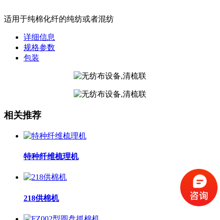
适用于纯棉化纤的纯纺或者混纺
详细信息
规格参数
包装
相关推荐
特种纤维梳理机
218供棉机