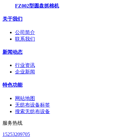
FZ002型圆盘抓棉机
关于我们
公司简介
联系我们
新闻动态
行业资讯
企业新闻
特色功能
网站地图
无纺布设备标签
搜索无纺布设备
服务热线
15253209705