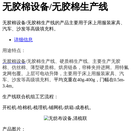
无胶棉设备/无胶棉生产线
无胶棉设备/无胶棉生产线的产品主要用于床上用服装家具、
汽车、沙发等高级填充料。
详细信息
用途特点：
无胶棉设备
/无胶棉生产线、硬质棉生产线、主要生产无胶
棉、仿丝棉、薄型硬质棉。烘房链条，帘棒夹持进网。用特氟
龙网包覆。上层可电动升降，主要用于床上用服装家具、汽
车、沙发等高级填充料。
平均克重在40g-400g，门幅在0.5m-
3.4m。
生产线联合机组工艺流程：
开松机-给棉机-梳理机-铺网机-烘箱-成卷机。
产品图片：