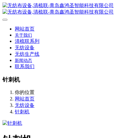
网站首页
关于我们
清梳联系列
无纺设备
无纺生产线
新闻动态
联系我们
针刺机
你的位置
网站首页
无纺设备
针刺机