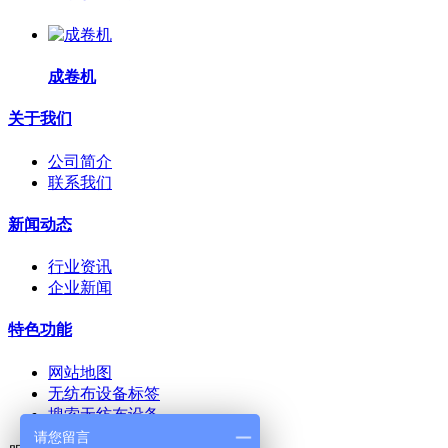
成卷机
关于我们
公司简介
联系我们
新闻动态
行业资讯
企业新闻
特色功能
网站地图
无纺布设备标签
搜索无纺布设备
请您留言