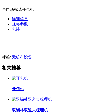
全自动棉花开包机
详细信息
规格参数
包装
标签:
无纺布设备
相关推荐
开包机
双锡林双道夫梳理机